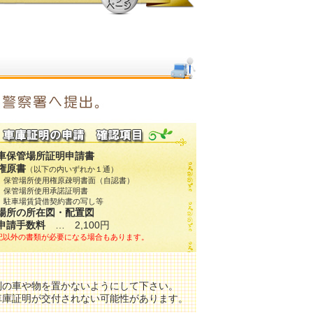
車保管場所証明申請書
権原書
（以下の内いずれか１通）
保管場所使用権原疎明書面（自認書）
保管場所使用承諾証明書
駐車場賃貸借契約書の写し等
場所の所在図・配置図
申請手数料
… 2,100円
記以外の書類が必要になる場合もあります。
別の車や物を置かないようにして下さい。
車庫証明が交付されない可能性があります。