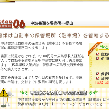
申請書類を警察署へ提出
申請書類は自動車の保管場所（駐車場）を管轄する警
察署の車庫証明窓口へ提出します。
自動
書類に問題がなければ、2,100円分の広島県収入証紙を
使用
購入して自動車保管場所証明申請書に貼り付け再度提出
します （広島県収入証紙は、警察署の広島県交通安全協
会等で購入できます）。
保管
書類を再提出しますと交付日の案内を受けます。車庫
証明
証明の申請は、交付までに数日の期間を要します。
【注意】上
申請書類提出後から交付までの間に保管場所（駐車場）に
警察が確認に来た時に駐車スペースが占領されていると、