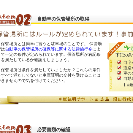
自動車の保管場所の取得
保管場所とは簡単に言うと駐車場のことです。 保管場
所は
自動車の保管場所の確保等に関する法律施行令
によ
って一定の条件が定められています。保管場所が右記条
下記の条
件を満たしているか確認をしましょう。
自宅
道路
保管場所は条件を満たしていましたか？これらの条件
車の
をすべて満たしてないと車庫証明の交付を受けることは
自動
できませんので気を付けてください。
【 自
必要書類の確認