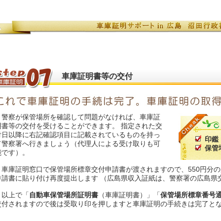
車庫証明書等の交付
警察が保管場所を確認して問題がなければ、車庫証
明書等の交付を受けることができます。 指定された交
付日以降に右記確認項目に記載されているものを持っ
印鑑
て警察署へ行きましょう（代理人による受け取りも可
保管
能です）。
車庫証明窓口で保管場所標章交付申請書が渡されますので、550円分
申請書に貼り付け再度提出します （広島県収入証紙は、警察署の広島県
以上で「
自動車保管場所証明書
（車庫証明書）」「
保管場所標章番号
交付されますので後は受取り印を押しますと車庫証明の手続きは完了と