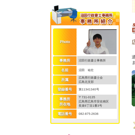
Photo
事務所
沼田行政書士事務所
名前
沼田 祐壮
広島県行政書士会
所属
広島北支部
登録番号
第11341340号
〒731-0135
事務所
広島県広島市安佐南区
所在地
長束6丁目1番3号
電話番号
082-875-2636