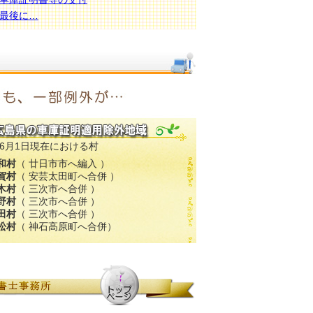
最後に…
年6月1日現在における村
和村
（ 廿日市市へ編入 ）
賀村
（ 安芸太田町へ合併 ）
木村
（ 三次市へ合併 ）
野村
（ 三次市へ合併 ）
田村
（ 三次市へ合併 ）
松村
（ 神石高原町へ合併）