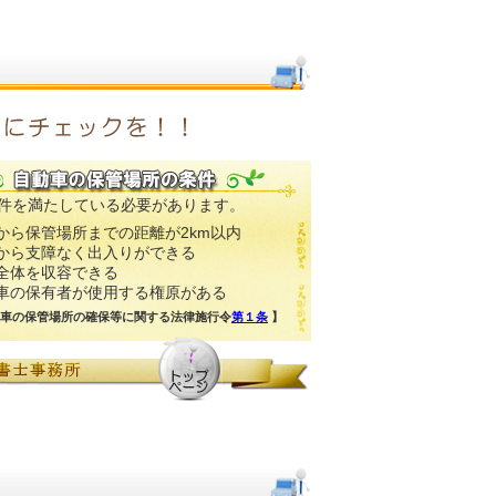
件を満たしている必要があります。
から保管場所までの距離が2km以内
から支障なく出入りができる
全体を収容できる
車の保有者が使用する権原がある
動車の保管場所の確保等に関する法律施行令
第１条
】