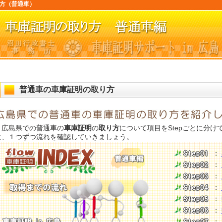
り方（普通車）
普通車の車庫証明の取り方
広島県での普通車の
車庫証明
の
取り方
について項目をStepごとに分
に、１つずつ流れを確認していきましょう。
：
：
：
：
：
：
：