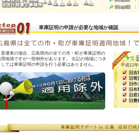
：
車庫証明の申請が必要な地域か確認
普通車の場合、広島県内の全ての市・町が車庫証明の
適用地域ですが一部例外があります。 右記の地域につき
ましては車庫証明の申請を行う必要はありません。
平成12
旧吉
旧筒
旧作
旧布
旧君
旧豊