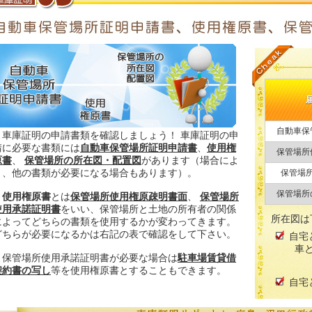
自動車保
車庫証明の申請書類を確認しましょう！ 車庫証明の申
請に必要な書類には
自動車保管場所証明申請書
、
使用権
保管場所
原書
、
保管場所の所在図・配置図
があります（場合によ
り、他の書類が必要になる場合もあります）。
保管場
保管場所
使用権原書
とは
保管場所使用権原疎明書面
、
保管場所
使用承諾証明書
をいい、保管場所と土地の所有者の関係
所在図は
によってどちらの書類を使用するかが変わってきます。
どちらが必要になるかは右記の表で確認をして下さい。
自宅
車
保管場所使用承諾証明書が必要な場合は
駐車場賃貸借
契約書の写し
等を使用権原書とすることもできます。
自宅