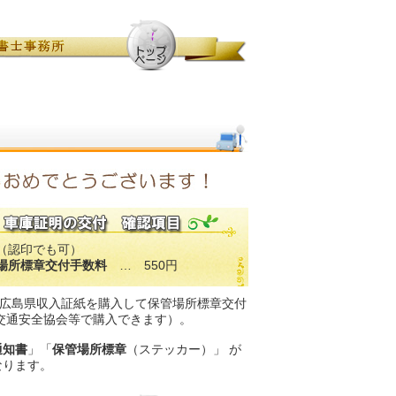
（認印でも可）
場所標章交付手数料
… 550円
の広島県収入証紙を購入して保管場所標章交付
交通安全協会等で購入できます）。
通知書
」「
保管場所標章
（ステッカー）」 が
なります。