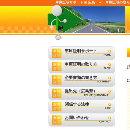
車庫証明サポート in 広島 ～ 車庫証明の取
車庫証明サポート
HOME
車庫証明の取り方
FLOW
必要書類の書き方
DOCUMENT
提出先（広島県）
POLICE（HIROSHIMA）
関係する法律
LAW
お問い合わせ
CONTACT