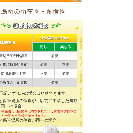
保管場所と所有者
届出書類名
同じ
異なる
管場所証明申請書
必要
使用権原疎明書面
必要
不要
所使用承諾証明書
不要
必要
の所在図・配置図
必要
下記いずれかの場合は省略できます。
と保管場所の位置が、以前に申請した自動
と同一の場合
申請書に旧自動車に表示されている保管場所標章番
号を記入する必要があります。
と保管場所の位置が同一の場合