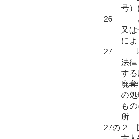
号）
26 と
又は
によ
27 地
法律
する
廃棄
の処
もの
所
27の２
方太