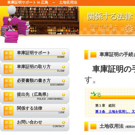
車庫証明サポート in 広島 ～ 土地収用法
車庫証明サポート
車庫証明の手続
HOME
車庫証明の取り方
車庫証明の
FLOW
す。
必要書類の書き方
DOCUMENT
提出先（広島県）
POLICE（HIROSHIMA）
第１章 総則
関係する法律
第３条 土地を収用し、
LAW
お問い合わせ
土地収用法
CONTACT
（昭和2