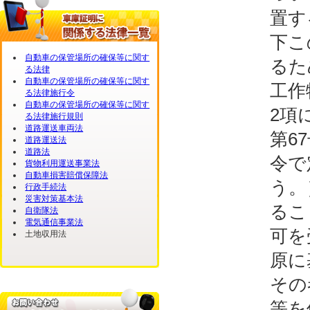
置す
下こ
自動車の保管場所の確保等に関す
るた
る法律
自動車の保管場所の確保等に関す
工作
る法律施行令
自動車の保管場所の確保等に関す
2項
る法律施行規則
道路運送車両法
第6
道路運送法
道路法
令で
貨物利用運送事業法
自動車損害賠償保障法
う。
行政手続法
災害対策基本法
るこ
自衛隊法
電気通信事業法
可を
土地収用法
原に
その
等を