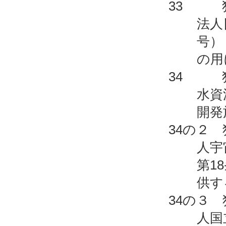
33 独
法人
号）
の用
34 独
水資
開発
34の２
人宇
第1
供す
34の３
人国