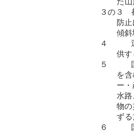
た山
３の３ 
防止
傾斜
４ 運河
供す
５ 国、
を含
ー・
水路
物の
ずる
６ 国、