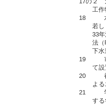
17の２
工作
18 水
若し
33
法（
下水
19 市
て設
20 都
よる
21 学
する