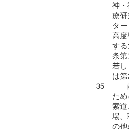
神・
療研
ター
高度
する
条第
若し
は第
35 前
ため
索道
場、
の他