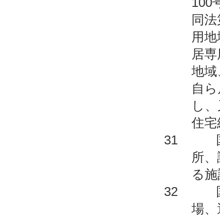
10
同法
用地
居専
地域
自ら
し、
住宅
31 国
所、
る施
32 国
場、