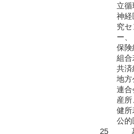
立循
神経
究セ
ー、
保険
組合
共済
地方
連合
産所
健所
公的
25 墓