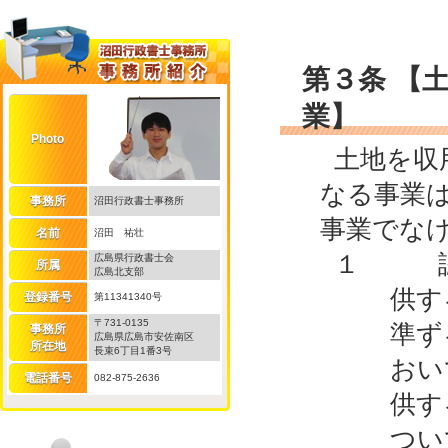
第３条 【
業】
Photo
土地を収
なる事業
事務所
沼田行政書士事務所
事業でな
名前
沼田 祐壮
１ 認定
広島県行政書士会
所属
広島北支部
供す
登録番号
第11341340号
〒731-0135
準ず
事務所
広島県広島市安佐南区
所在地
長束6丁目1番3号
おい
電話番号
082-875-2636
供す
つい