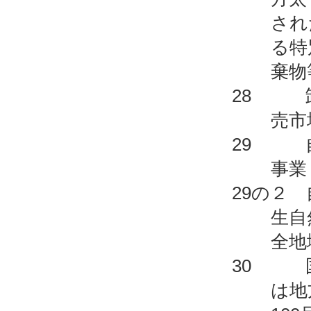
され
る特
棄物
28 卸
売市
29 自
事業
29の２
生自
全地
30 国
は地