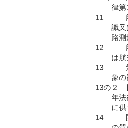
律第
11 航
識又
路測
12 航
は航
13 気
象の
13の２
年法
に供
14 国
の質