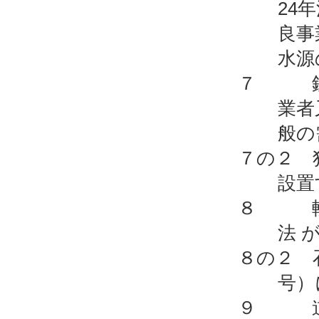
24
良事
水源
７ 鉄道
業者
般の
７の２ 
設置
８ 軌道
法 
８の２ 
号）
９ 道路