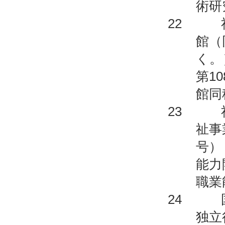
術研
22 社
館（
く。
第1
館同
23 社
祉事
号）
能力
職業
24 国
独立