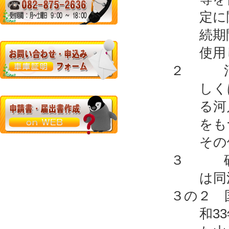
定に
続期
使用
２ 河川
しく
る河
をも
その
３ 砂防
は同
３の２ 
和3