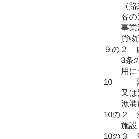
（路
客の
事業
貨物
９の２ 
3条
用に
10 港
又は
漁港
10の２
施設
10の３