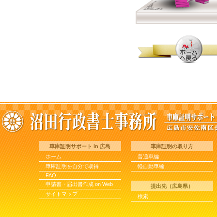
車庫証明サポート in 広島
車庫証明の取り方
ホーム
普通車編
車庫証明を自分で取得
軽自動車編
FAQ
申請書・届出書作成 on Web
提出先（広島県）
サイトマップ
検索